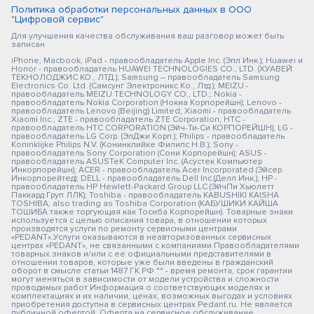
Политика обработки персональных данных в ООО
"Цифровой сервис"
Для улучшения качества обслуживания ваш разговор может быть
записан
iPhone, Macbook, iPad - правообладатель Apple Inc. (Эпл Инк.); Huawei и
Honor - правообладатель HUAWEI TECHNOLOGIES CO., LTD. (ХУАВЕЙ
ТЕКНОЛОДЖИС КО., ЛТД.); Samsung – правообладатель Samsung
Electronics Co. Ltd. (Самсунг Электроникс Ко., Лтд.); MEIZU -
правообладатель MEIZU TECHNOLOGY CO., LTD.; Nokia -
правообладатель Nokia Corporation (Нокиа Корпорейшн); Lenovo -
правообладатель Lenovo (Beijing) Limited; Xiaomi - правообладатель
Xiaomi Inc.; ZTE - правообладатель ZTE Corporation; HTC -
правообладатель HTC CORPORATION (Эйч-Ти-Си КОРПОРЕЙШН); LG -
правообладатель LG Corp. (ЭлДжи Корп.); Philips - правообладатель
Koninklijke Philips N.V. (Конинклийке Филипс Н.В.); Sony -
правообладатель Sony Corporation (Сони Корпорейшн); ASUS -
правообладатель ASUSTeK Computer Inc. (Асустек Компьютер
Инкорпорейшн); ACER - правообладатель Acer Incorporated (Эйсер
Инкорпорейтед); DELL - правообладатель Dell Inc.(Делл Инк.); HP -
правообладатель HP Hewlett-Packard Group LLC (ЭйчПи Хьюлетт
Паккард Груп ЛЛК); Toshiba - правообладатель KABUSHIKI KAISHA
TOSHIBA, also trading as Toshiba Corporation (КАБУШИКИ КАЙША
ТОШИБА также торгующая как Тосиба Корпорейшн). Товарные знаки
используется с целью описания товара, в отношении которых
производятся услуги по ремонту сервисными центрами
«PEDANT».Услуги оказываются в неавторизованных сервисных
центрах «PEDANT», не связанными с компаниями Правообладателями
товарных знаков и/или с ее официальными представителями в
отношении товаров, которые уже были введены в гражданский
оборот в смысле статьи 1487 ГК РФ ** - время ремонта, срок гарантии
могут меняться в зависимости от модели устройства и сложности
проводимых работ Информация о соответствующих моделях и
комплектациях и их наличии, ценах, возможных выгодах и условиях
приобретения доступна в сервисных центрах Pedant.ru. Не является
публичной офертой. Оферта на сервисное обслуживание