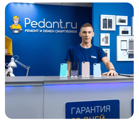
Item
1
of