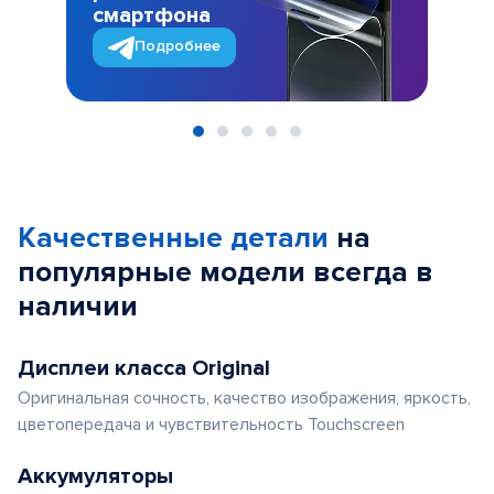
смартфона
Подробнее
Item
1
of
Качественные детали
на
5
популярные
модели
всегда в
наличии
Дисплеи класса Original
Оригинальная сочность, качество изображения, яркость,
цветопередача и чувствительность Touchscreen
Аккумуляторы